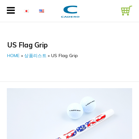
US Flag Grip
HOME
»
상품리스트
»
US Flag Grip