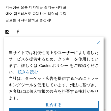
기능성은 물론 디자인을 즐기는 시대로
에어 컴프레서로 교체하는 착탈식 그립
골프를 패셔너블하고 즐겁게!
当サイトでは利便性向上やユーザーにより適した
BRANDS
サービスを提供するため、クッキーを使用してい
ます。詳しくは Cookieポリシー をご確認くださ
い。
続きを読む
当社は、ターゲット広告を提供するためにトラッ
キングツールを使用しています。州法に基づき、
お客様には個人情報の共有を拒否する権利があり
ます。
拒否する