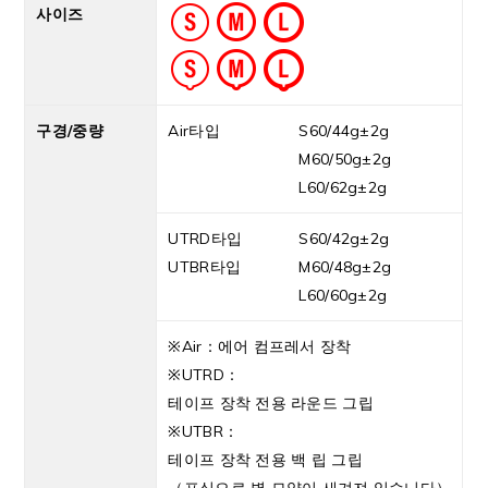
사이즈
구경/중량
Air타입
S60/44g±2g
M60/50g±2g
L60/62g±2g
UTRD타입
S60/42g±2g
UTBR타입
M60/48g±2g
L60/60g±2g
※Air：에어 컴프레서 장착
※UTRD：
테이프 장착 전용 라운드 그립
※UTBR：
테이프 장착 전용 백 립 그립
（표식으로 별 모양이 새겨져 있습니다）